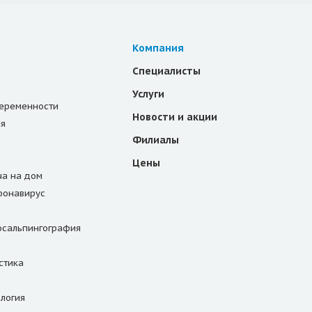
Компания
Специалисты
Услуги
еременности
Новости и акции
ия
Филиалы
Цены
ча на дом
оронавирус
осальпингография
стика
логия