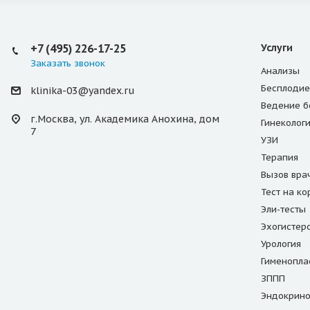
+7 (495) 226-17-25
Услуги
Заказать звонок
Анализы
Бесплодие
klinika-03@yandex.ru
Ведение б
г.Москва, ул. Академика Анохина, дом
Гинеколог
7
УЗИ
Терапия
Вызов вра
Тест на к
Эли-тесты
Эхогистер
Урология
Гименопла
ЗППП
Эндокрино