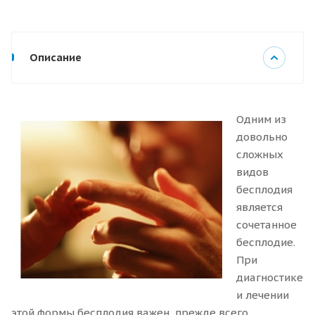
Описание
Одним из
довольно
сложных
видов
бесплодия
является
сочетанное
бесплодие.
При
диагностике
и лечении
этой формы бесплодия важен, прежде всего,