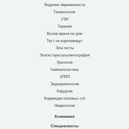
Ведение беременности
Гинекология
УЗИ
Терапия
Вызов врача на дом
Тест на коронавирус
Эли-тесты
Эхогистеросальпингография
Урология
Гименопластика
ЗППП
Эндокринология
Хирургия
Коррекция половых губ
Неврология
Компания
Специалисты