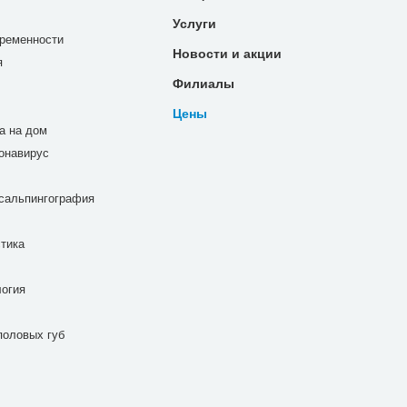
Услуги
ременности
Новости и акции
я
Филиалы
Цены
а на дом
ронавирус
сальпингография
тика
огия
половых губ